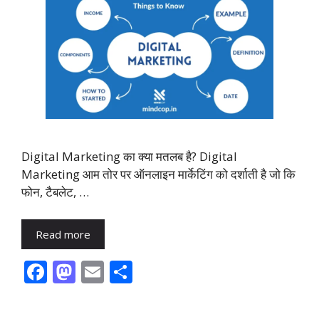
Digital Marketing का क्या मतलब है? Digital
Marketing आम तोर पर ऑनलाइन मार्केटिंग को दर्शाती है जो कि
फोन, टैबलेट, …
Read more
F
M
E
S
ac
as
m
h
e
to
ai
ar